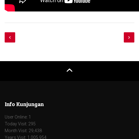
Info Kunjungan
User Online: 1
Today Visit: 295
Month Visit: 29,438
Years Visit: 1,005,954