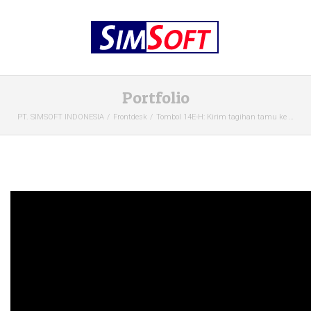
Portfolio
PT. SIMSOFT INDONESIA
Frontdesk
Tombol 14E-H: Kirim tagihan tamu ke …